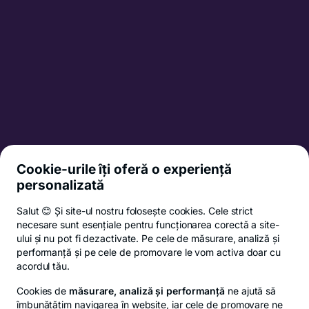
BT HELP
#bankingdeacasa
Partener BT Direct
Intreb BT Direct
Informații și documente utile
Cookie-urile îți oferă o experiență
personalizată
Politica de confidențialitate
Termeni și condiții
Salut 😊 Și site-ul nostru folosește cookies. Cele strict
Ordinul 225/2023
necesare sunt esențiale pentru funcționarea corectă a site-
ului și nu pot fi dezactivate. Pe cele de măsurare, analiză și
Politica de cookies
performanță și pe cele de promovare le vom activa doar cu
Setări cookies
acordul tău.
ANPC
Cookies de
măsurare, analiză și performanță
ne ajută să
îmbunătățim navigarea în website, iar cele de promovare ne