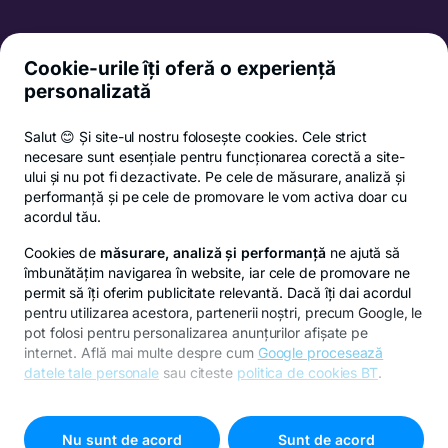
Informații și documente utile
Cookie-urile îți oferă o experiență
personalizată
Politica de confidențialitate
Termeni și condiții
Salut 😊 Și site-ul nostru folosește cookies. Cele strict
Ordinul 225/2023
necesare sunt esențiale pentru funcționarea corectă a site-
Politica de cookies
ului și nu pot fi dezactivate. Pe cele de măsurare, analiză și
performanță și pe cele de promovare le vom activa doar cu
Setări cookies
acordul tău.
ANPC
Cookies de
măsurare, analiză și performanță
ne ajută să
îmbunătățim navigarea în website, iar cele de promovare ne
permit să îți oferim publicitate relevantă. Dacă îți dai acordul
Privacy Hub
pentru utilizarea acestora, partenerii noștri, precum Google, le
Responsible disclosure policy
pot folosi pentru personalizarea anunțurilor afișate pe
internet. Află mai multe despre cum
Google procesează
Developer support
datele tale personale
sau citeste
politica de cookies BT
.
© Copyright 2026 Banca Transilvania. Toate drepturile
Pentru personalizarea preferințelor selectează
"
Setari
rezervate.
cookies
"
Nu sunt de acord
Sunt de acord